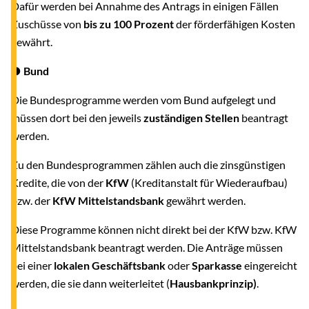
Dafür werden bei Annahme des Antrags in einigen Fällen
Zuschüsse von
bis zu 100 Prozent
der förderfähigen Kosten
gewährt.
● Bund
Die Bundesprogramme werden vom Bund aufgelegt und
müssen dort bei den jeweils
zuständigen Stellen
beantragt
werden.
Zu den Bundesprogrammen zählen auch die zinsgünstigen
Kredite, die von der
KfW
(Kreditanstalt für Wiederaufbau)
bzw. der
KfW Mittelstandsbank
gewährt werden.
Diese Programme können nicht direkt bei der KfW bzw. KfW
Mittelstandsbank beantragt werden. Die Anträge müssen
bei einer
lokalen Geschäftsbank
oder
Sparkasse
eingereicht
werden, die sie dann weiterleitet (
Hausbankprinzip)
.