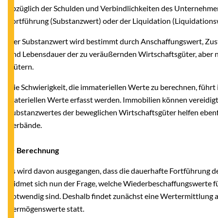
abzüglich der Schulden und Verbindlichkeiten des Unternehme
Fortführung (Substanzwert) oder der Liquidation (Liquidation
Der Substanzwert wird bestimmt durch Anschaffungswert, Zust
und Lebensdauer der zu veräußernden Wirtschaftsgüter, aber n
Gütern.
Die Schwierigkeit, die immateriellen Werte zu berechnen, führt i
materiellen Werte erfasst werden. Immobilien können vereidigt
Substanzwertes der beweglichen Wirtschaftsgüter helfen ebenfa
Verbände.
● Berechnung
Es wird davon ausgegangen, dass die dauerhafte Fortführung d
widmet sich nun der Frage, welche Wiederbeschaffungswerte 
notwendig sind. Deshalb findet zunächst eine Wertermittlung a
Vermögenswerte statt.