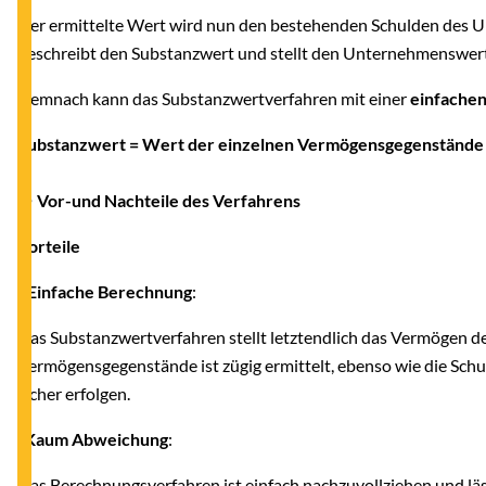
Der ermittelte Wert wird nun den bestehenden Schulden des U
beschreibt den Substanzwert und stellt den Unternehmenswert
Demnach kann das Substanzwertverfahren mit einer
einfache
Substanzwert = Wert der einzelnen Vermögensgegenstände 
● Vor-und Nachteile des Verfahrens
Vorteile
-
Einfache Berechnung
:
Das Substanzwertverfahren stellt letztendlich das Vermögen d
Vermögensgegenstände ist zügig ermittelt, ebenso wie die Sch
sicher erfolgen.
-
Kaum Abweichung
:
Das Berechnungsverfahren ist einfach nachzuvollziehen und lä