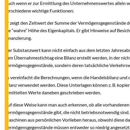
Auch wenn er zur Ermittlung des Unternehmenswertes allein weni
verschiedene wichtige Funktionen:
Er zeigt den Zeitwert der Summe der Vermögensgegenstände d
die “wahre” Höhe des Eigenkapitals. Er gibt Hinweise auf Besich
Finanzierung.
Der Substanzwert kann nicht einfach aus dem letzten Jahresabs
zum Übernahmestichtag eine Bilanz erstellt werden, in der nich
Vermögensgegenstände, sondern deren tatsächliche Verkehrswe
Es vereinfacht die Berechnungen, wenn die Handelsbilanz und di
Bilanz verwendet werden. Diese Unterlagen können z. B. kopier
ermittelten Werte daneben geschrieben werden.
Auf diese Weise kann man auch erkennen, ob alle vorhandenen 
Vermögensgegenstände gibt, die nicht betriebsnotwendig sind.
Maschinen aus persönlichen Vorlieben heraus, obwohl diese da
Vermögensgegenstände müssen entweder so niedrig angesetzt