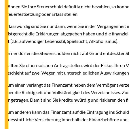
Können Sie Ihre Steuerschuld definitiv nicht bezahlen, so kön
Steuerfestsetzung oder Erlass stellen.
Erlasswürdig sind Sie nur dann, wenn Sie in der Vergangenheit 
fristgerecht die Erklärungen abgegeben haben und die finanzie
ist (z.B. aufwendiger Lebensstil, Spielsucht, Alkoholismus).
Ferner dürfen die Steuerschulden nicht auf Grund entdeckter S
Sollten Sie einen solchen Antrag stellen, wird der Fiskus Ihren
geschieht auf zwei Wegen mit unterschiedlichen Auswirkungen
Zum einen verlangt das Finanzamt neben dem Vermögensverzeic
über die Richtigkeit und Vollständigkeit des Verzeichnisses. Z
eingetragen. Damit sind Sie kreditunwürdig und riskieren den 
Zum anderen kann das Finanzamt auf die Eintragung ins Schulden
eidesstattliche Versicherung innerhalb der Finanzbehörde und b