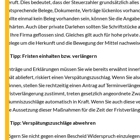
beruft. Dies bedeutet, dass der Steuerzahler grundsätzlich alle
entsprechende Belege, Dokumente, Verträge lückenlos vorhand
Sollte einmal kein Beleg vorhanden sein, können Sie die Angabe
erhärten. Auch über private Darlehen sollten Sie Schriftstücke 
in Ihre Firma geflossen sind. Gleiches gilt auch für hohe priv
Belege um die Herkunft und die Bewegung der Mittel nachweis
2. Tipp: Fristen einhalten bzw. verlängern
Anträge und Erklärungen müssen Sie wie bereits erwähnt inner
spät abliefert, riskiert einen Verspätungszuschlag. Wenn Sie als
können, stellen Sie rechtzeitig einen Antrag auf Terminverläng
Fristverlängerung zustimmt, treten gesetzlich angeordnete 
Säumniszuschläge automatisch in Kraft. Wenn Sie auch diese ve
die Aussetzung dieser Maßnahmen für die Zeit der Fristverlän
3. Tipp: Verspätungszuschläge abwehren
Zögern Sie nicht gegen einen Bescheid Widerspruch einzulegen.