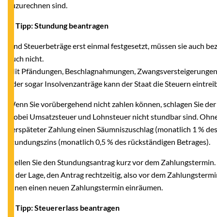
zuzurechnen sind.
6. Tipp: Stundung beantragen
Sind Steuerbeträge erst einmal festgesetzt, müssen sie auch bez
auch nicht.
Mit Pfändungen, Beschlagnahmungen, Zwangsversteigerunge
oder sogar Insolvenzanträge kann der Staat die Steuern eintrei
Wenn Sie vorübergehend nicht zahlen können, schlagen Sie der
wobei Umsatzsteuer und Lohnsteuer nicht stundbar sind. Ohne 
verspäteter Zahlung einen Säumniszuschlag (monatlich 1 % des
Stundungszins (monatlich 0,5 % des rückständigen Betrages).
Stellen Sie den Stundungsantrag kurz vor dem Zahlungstermin. D
in der Lage, den Antrag rechtzeitig, also vor dem Zahlungster
Ihnen einen neuen Zahlungstermin einräumen.
7. Tipp: Steuererlass beantragen