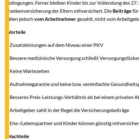
Bedingungen. Ferner bleiben Kinder bis zur Vollendung des 27. 
Krankenversicherung der Eltern mitversichert. Die
Beiträge
fü
Fällen jedoch
vom Arbeitnehmer
gezahlt, nicht vom Arbeitgebe
- Vorteile
--
Zusatzleistungen auf dem Niveau einer PKV
--
Bessere medizinische Versorgung schließt Versorgungslücke
--
Keine Wartezeiten
--
Aufnahmegarantie und keine bzw. vereinfachte Gesundheits
--
Besseres Preis-Leistungs-Verhältnis als bei einem privaten A
--
Arbeitgeber zahlt in der Regel die Versicherungsbeiträge
--
Ehe-/Lebenspartner und Kinder können günstig mitversiche
- Nachteile