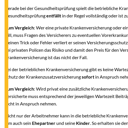
Gerade bei der Gesundheitsprüfung spielt die betriebliche Kran
Gesundheitsprüfung
entfällt
in der Regel vollständig oder ist 
Zum Vergleich
: Wer eine private Krankenversicherung oder e
will, muss Fragen des Versicherers zu eventuellen Vorerkranku
kleinen Trick oder Fehler verliert er seinen Versicherungssc
bei privaten Policen das Risiko und damit den Preis für den Vers
Krankenversicherung ist das nicht der Fall.
Bei der betrieblichen Krankenversicherung gibt es keine Wartez
Schutz der Krankenzusatzversicherung
sofort
in Anspruch neh
Zum Vergleich
: Wird privat eine zusätzliche Krankenversicher
Versicherte muss entsprechend der jeweiligen Wartezeit Beiträ
nicht in Anspruch nehmen.
Nicht nur der Arbeitnehmer kann in die betriebliche Kranken
ihm auch sein
Ehepartner
und seine
Kinder
. So erhalten sie d