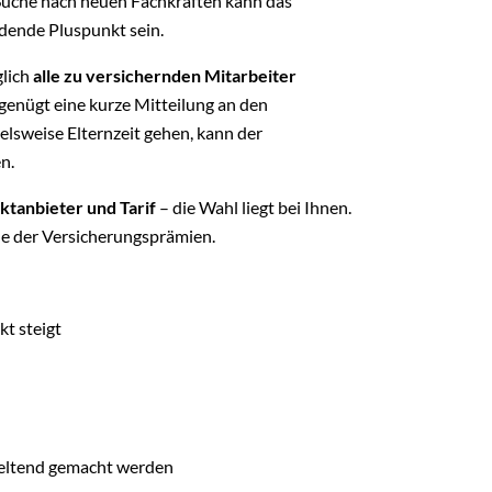
Suche nach neuen Fachkräften kann das
dende Pluspunkt sein.
glich
alle zu versichernden Mitarbeiter
genügt eine kurze Mitteilung an den
ielsweise Elternzeit gehen, kann der
n.
ktanbieter und Tarif
– die Wahl liegt bei Ihnen.
e der Versicherungsprämien.
t steigt
geltend gemacht werden