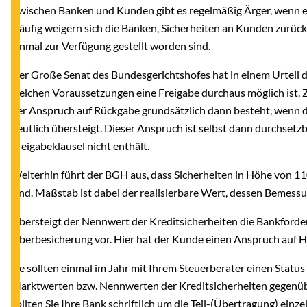
Zwischen Banken und Kunden gibt es regelmäßig Ärger, wenn es
Häufig weigern sich die Banken, Sicherheiten an Kunden zurück
einmal zur Verfügung gestellt worden sind.
Der Große Senat des Bundesgerichtshofes hat in einem Urteil d
welchen Voraussetzungen eine Freigabe durchaus möglich ist. Zu
der Anspruch auf Rückgabe grundsätzlich dann besteht, wenn d
deutlich übersteigt. Dieser Anspruch ist selbst dann durchsetzb
Freigabeklausel nicht enthält.
Weiterhin führt der BGH aus, dass Sicherheiten in Höhe von 11
sind. Maßstab ist dabei der realisierbare Wert, dessen Bemess
Übersteigt der Nennwert der Kreditsicherheiten die Bankforder
Überbesicherung vor. Hier hat der Kunde einen Anspruch auf H
Sie sollten einmal im Jahr mit Ihrem Steuerberater einen Status 
Marktwerten bzw. Nennwerten der Kreditsicherheiten gegenüber
sollten Sie Ihre Bank schriftlich um die Teil-(Übertragung) einz