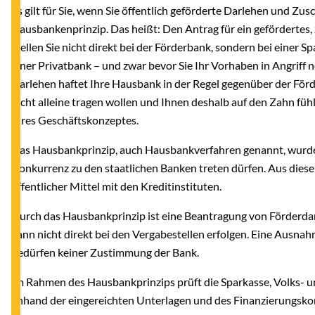
Es gilt für Sie, wenn Sie öffentlich geförderte Darlehen und Zu
Hausbankenprinzip. Das heißt: Den Antrag für ein gefördertes, 
stellen Sie nicht direkt bei der Förderbank, sondern bei einer S
einer Privatbank – und zwar bevor Sie Ihr Vorhaben in Angriff
Darlehen haftet Ihre Hausbank in der Regel gegenüber der Förd
nicht alleine tragen wollen und Ihnen deshalb auf den Zahn fühl
Ihres Geschäftskonzeptes.
Das Hausbankprinzip, auch Hausbankverfahren genannt, wurde e
Konkurrenz zu den staatlichen Banken treten dürfen. Aus dies
öffentlicher Mittel mit den Kreditinstituten.
Durch das Hausbankprinzip ist eine Beantragung von Förderda
kann nicht direkt bei den Vergabestellen erfolgen. Eine Ausna
bedürfen keiner Zustimmung der Bank.
Im Rahmen des Hausbankprinzips prüft die Sparkasse, Volks- u
anhand der eingereichten Unterlagen und des Finanzierungsko