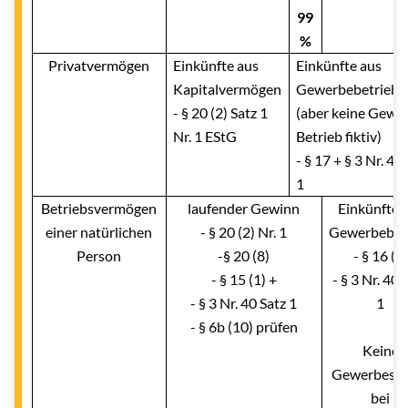
99
%
Privatvermögen
Einkünfte aus
Einkünfte aus
Kapitalvermögen
Gewerbebetrieb
- § 20 (2) Satz 1
(aber keine GewSt
Nr. 1 EStG
Betrieb fiktiv)
- § 17 + § 3 Nr. 40
1
Betriebsvermögen
laufender Gewinn
Einkünfte 
einer natürlichen
- § 20 (2) Nr. 1
Gewerbebet
Person
-§ 20 (8)
- § 16 (1)
- § 15 (1) +
- § 3 Nr. 40 
- § 3 Nr. 40 Satz 1
1
- § 6b (10) prüfen
Keine
Gewerbeste
bei