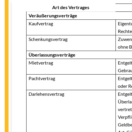
Art des Vertrages
Veräußerungsverträge
Kaufvertrag
Eigent
Rechte
Schenkungsvertrag
Zuwend
ohne B
Überlassungsverträge
Mietvertrag
Entgel
Gebra
Pachtvertrag
Entgel
oder R
Darlehensvertrag
Entgelt
Überla
vertre
Verpfl
Geldbe