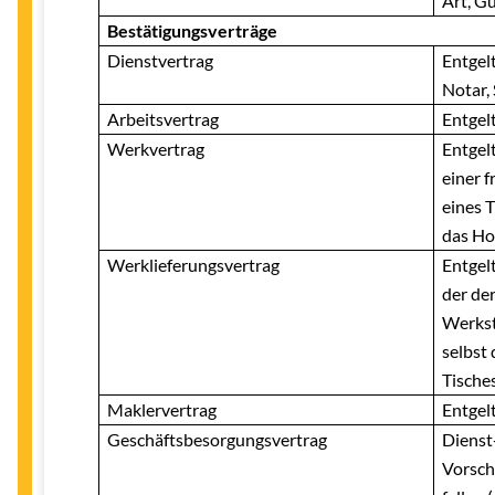
Art, G
Bestätigungsverträge
Dienstvertrag
Entgelt
Notar,
Arbeitsvertrag
Entgel
Werkvertrag
Entgel
einer f
eines 
das Hol
Werklieferungsvertrag
Entgelt
der de
Werksto
selbst 
Tische
Maklervertrag
Entgel
Geschäftsbesorgungsvertrag
Dienst
Vorsch