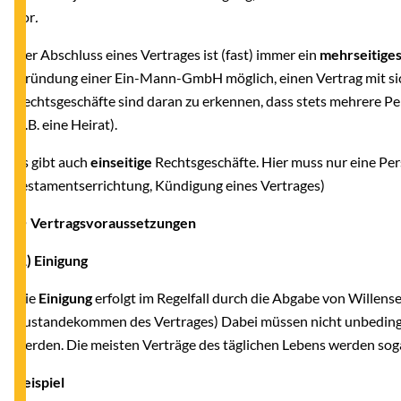
vor
.
Der Abschluss eines Vertrages ist (fast) immer ein
mehrseitige
Gründung einer Ein-Mann-GmbH möglich, einen Vertrag mit sich
Rechtsgeschäfte sind daran zu erkennen, dass stets mehrere 
(z.B.
eine Heirat).
Es gibt auch
einseitige
Rechtsgeschäfte. Hier muss nur eine Pers
Testamentserrichtung, Kündigung eines Vertrages)
● Vertragsvoraussetzungen
(1) Einigung
Die
Einigung
erfolgt im Regelfall durch die Abgabe von Willense
Zustandekommen des Vertrages) Dabei müssen nicht unbeding
werden. Die meisten Verträge des täglichen Lebens werden sog
Beispiel